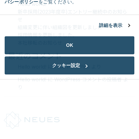
バシーポリシー
をご覧ください。
Hello world!
新卒採用(2023年度卒)エントリー継続中のお知ら
せ
詳細を表示
組織変更に伴い組織図を更新しました
採用情報を更新しました。
本社移転のお知らせ
OK
最近のコメント
クッキー設定
Hello world!
に
Free Porn Pics
より
Hello world!
に
WordPress コメントの投稿者
よ
り