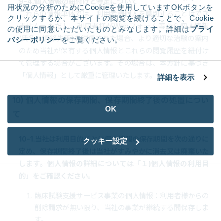
9-4.個人情報の紐付けと特定について
用状況の分析のためにCookieを使用していますOKボタンを
これらの情報単体では、利用者様個人を識別することはでき
クリックするか、本サイトの閲覧を続けることで、Cookie
ません。ただし、利用者様がWebフォーム等から個人情報
の使用に同意いただいたものとみなします。詳細は
プライ
(氏名、連絡先等)を送信された場合、より適切な治験の案内
バシーポリシー
をご覧ください。
のため当社が保有する個人情報とこれらの閲覧履歴を紐付け
て管理する場合がございます。その場合は、本方針に基づき
「個人情報」として厳重に管理いたします。
詳細を表示
10) 個人情報の保存期間、保存期間終了後の処置につい
OK
て
10-1.当社は利用目的ごとに個人情報の保存期間を次の通りに
クッキー設定
定め、保存期間終了後は当社がすみやかに消去又は廃棄いた
します。個人情報の詳細については「１)個人情報の利用目
的」をご確認ください。
臨床試験支援サービス事業の個人情報：利用者様からの
削除請求が無い限り、当社の事業が継続する間保存しま
す。