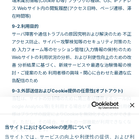
端末識別情報(Cookie ID等) ブラウザの種類、OS、IPアドレ
ス Webサイト内の閲覧履歴(アクセス日時、ページ遷移、滞
在時間等)
9-2.利用目的
サーバ障害や通信トラブルの原因究明および解決のため 不正
アクセス防止、サイバー攻撃検知等のセキュリティ対策のた
め 入力フォーム等のセッション管理(入力情報の保持)のため
Webサイトの利用状況の分析、および利便性向上のための改
善 分析結果に基づく、新規サービスや最適な治験情報の検
討・ご提案のため 利用者様の興味・関心に合わせた最適な広
告配信のため
9-3.外部送信およびCookie提供の任意性(オプトアウト)
当社は、サイトの分析等のために第三者が提供するツール(G
oogle Analytics等)を利用する場合があります。また利用者
様はブラウザの設定によりCookieを無効化することができま
す。ただし、その場合、サイトの一部機能が利用できなくな
当サイトにおけるCookieの使用について
ることがあります。
当サイトでは、サービスの向上や利便性の提供、および利