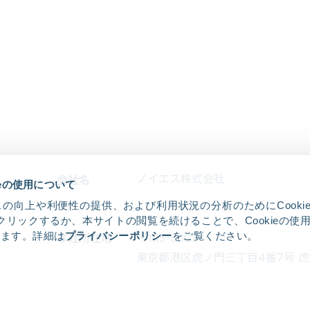
ノイエス株式会社
会社名
ieの使用について
の向上や利便性の提供、および利用状況の分析のためにCooki
クリックするか、本サイトの閲覧を続けることで、Cookieの使
します。詳細は
プライバシーポリシー
をご覧ください。
本社所在地
〒105-0001
東京都港区虎ノ門三丁目4番7号
虎