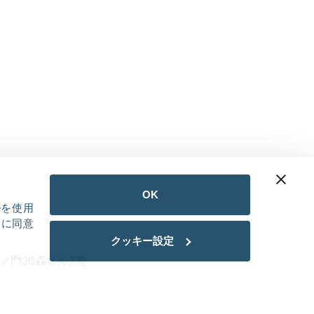
OK
eを使用
用に同意
クッキー設定
ノ門36森ビル7階