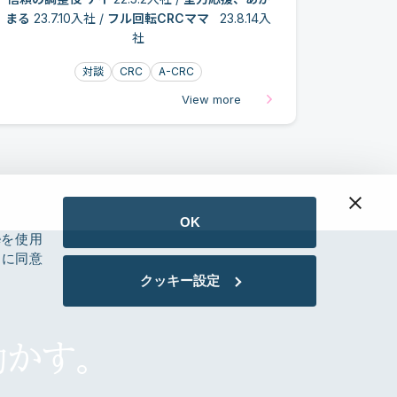
まる
23.7.10入社 /
フル回転CRCママ
23.8.14入
社
対談
CRC
A-CRC
View more
OK
eを使用
用に同意
クッキー設定
かす。