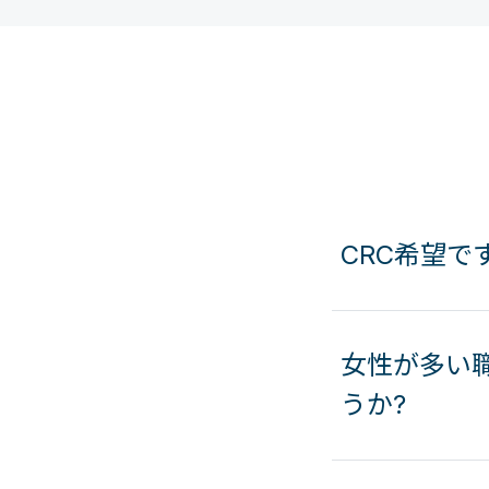
CRC希望で
女性が多い職
うか?