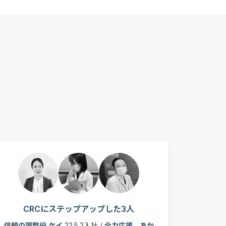
CRCにステップアップした3人
信頼の調整役 ケイ
22.5.2入社 /
全力応援、あか