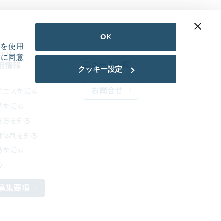
OK
eを使用
ruit
用に同意
ニュース一覧
用情報
クッキー設定
お問合せ
イエスを知る
事を知る
き方を知る
育体制を知る
員を知る
Q
募集要項