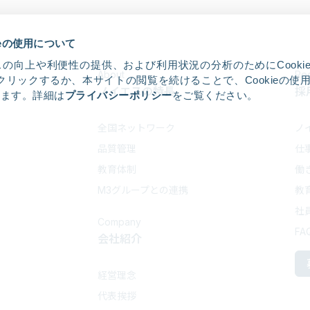
ieの使用について
の向上や利便性の提供、および利用状況の分析のためにCooki
About
Rec
クリックするか、本サイトの閲覧を続けることで、Cookieの使
ノイエスの特長
採
します。詳細は
プライバシーポリシー
をご覧ください。
全国ネットワーク
ノ
品質管理
仕
教育体制
働
M3グループとの連携
教
社
Company
FA
会社紹介
経営理念
代表挨拶