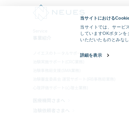
当サイトにおけるCook
当サイトでは、サービス
Service
していますOKボタンを
事業紹介
いただいたものとみな
ノイエスのトータルサポート
詳細を表示
治験実施サポート(CRC業務)
治験事務局支援(SMA業務)
治験審査委員会 運営サポート(IRB事務局業務)
心理評価サポート(心理士業務)
医療機関さまへ
治験依頼者さまへ