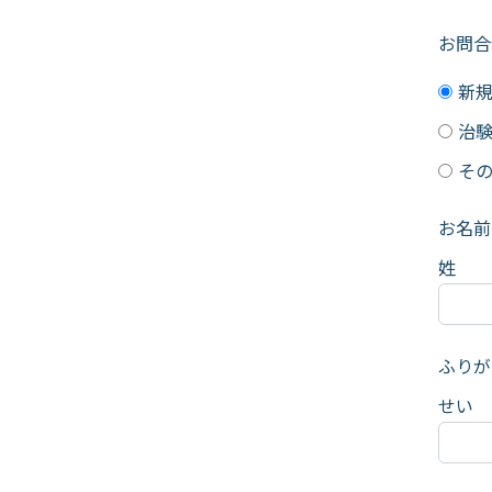
お問合
新
治
そ
お名前
姓
ふりが
せい