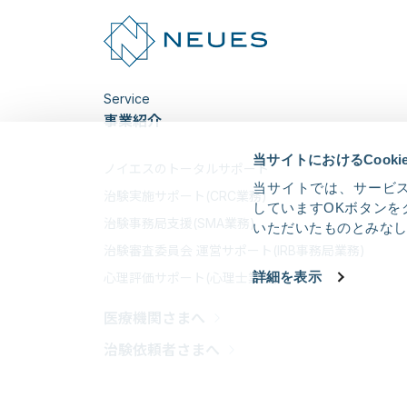
Service
事業紹介
当サイトにおけるCook
ノイエスのトータルサポート
当サイトでは、サービス
治験実施サポート(CRC業務)
していますOKボタンを
治験事務局支援(SMA業務)
いただいたものとみな
治験審査委員会 運営サポート(IRB事務局業務)
詳細を表示
心理評価サポート(心理士業務)
医療機関さまへ
治験依頼者さまへ