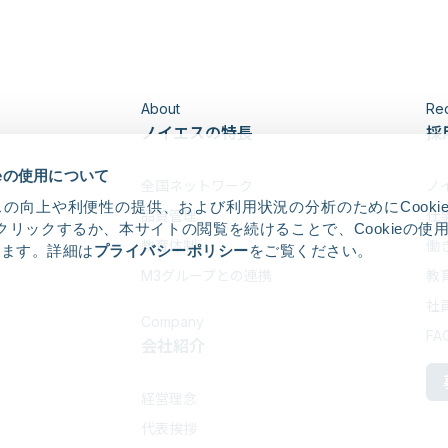
About
Rec
ノイエスの特長
採
ieの使用について
全国ネットワーク
ノ
の向上や利便性の提供、および利用状況の分析のためにCooki
品質管理
仕
クリックするか、本サイトの閲覧を続けることで、Cookieの使
教育体制
働
します。詳細は
プライバシーポリシー
をご覧ください。
M3グループとの連携
教
社
Company
FA
会社紹介
経営理念
代表挨拶