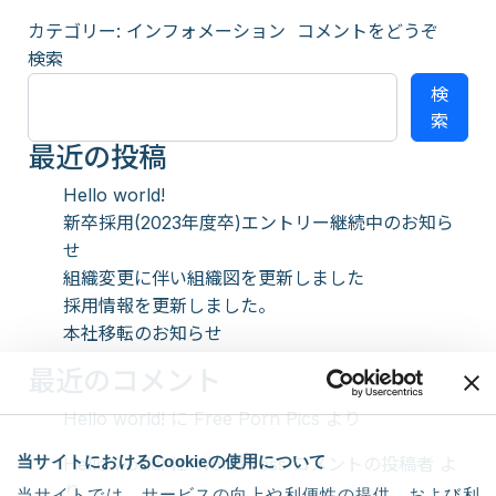
(エム
カテゴリー:
インフォメーション
コメントをどうぞ
検索
検
索
最近の投稿
Hello world!
新卒採用(2023年度卒)エントリー継続中のお知ら
せ
組織変更に伴い組織図を更新しました
採用情報を更新しました。
本社移転のお知らせ
最近のコメント
Hello world!
に
Free Porn Pics
より
当サイトにおけるCookieの使用について
Hello world!
に
WordPress コメントの投稿者
よ
り
当サイトでは、サービスの向上や利便性の提供、および利