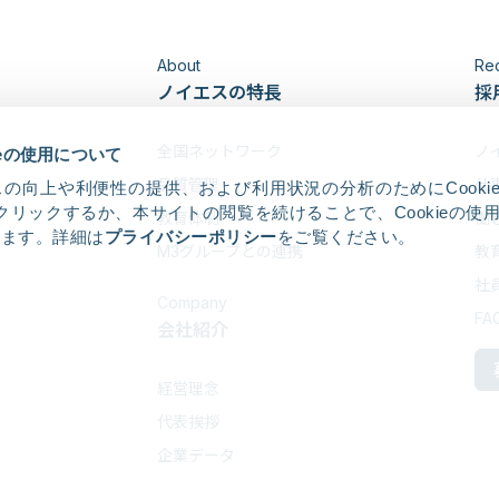
About
Rec
ノイエスの特長
採
全国ネットワーク
ノ
ieの使用について
品質管理
仕
の向上や利便性の提供、および利用状況の分析のためにCooki
クリックするか、本サイトの閲覧を続けることで、Cookieの使
教育体制
働
します。詳細は
プライバシーポリシー
をご覧ください。
M3グループとの連携
教
社
Company
FA
会社紹介
経営理念
代表挨拶
企業データ