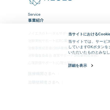
Service
事業紹介
ノイエスのトータルサポート
当サイトにおけるCook
治験実施サポート(CRC業務)
当サイトでは、サービス
していますOKボタンを
治験事務局支援(SMA業務)
いただいたものとみな
治験審査委員会 運営サポート(IRB事務局業務)
心理評価サポート(心理士業務)
詳細を表示
医療機関さまへ
治験依頼者さまへ