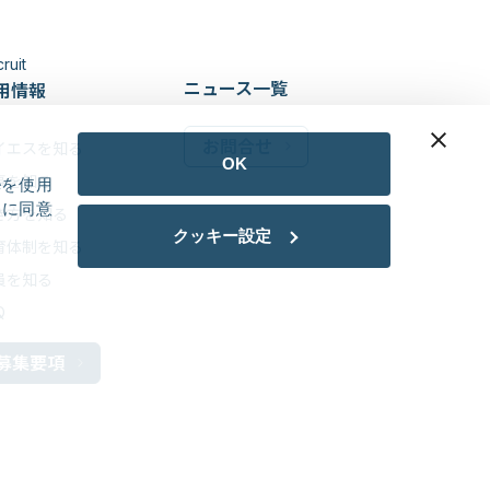
ruit
ニュース一覧
用情報
お問合せ
イエスを知る
OK
事を知る
eを使用
用に同意
き方を知る
クッキー設定
育体制を知る
員を知る
Q
募集要項