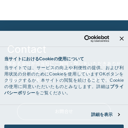
Contact
当サイトにおけるCookieの使用について
数ある会社から当社にご興味・関心をいただきありが
当サイトでは、サービスの向上や利便性の提供、および利
とうございます。
まずはお気軽にご相談ください。
用状況の分析のためにCookieを使用していますOKボタンを
お客様の現状を把握し、最適なご提案をさせていただ
クリックするか、本サイトの閲覧を続けることで、Cookie
の使用に同意いただいたものとみなします。詳細は
プライ
きます。
バシーポリシー
をご覧ください。
お問合せ
詳細を表示