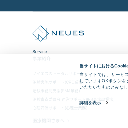
Service
事業紹介
当サイトにおけるCook
ノイエスのトータルサポート
当サイトでは、サービス
していますOKボタンを
治験実施サポート(CRC業務)
いただいたものとみな
治験事務局支援(SMA業務)
治験審査委員会 運営サポート(IRB事務局業務)
詳細を表示
心理評価サポート(心理士業務)
医療機関さまへ