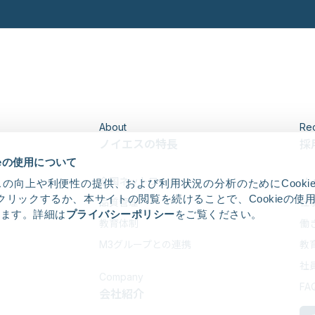
About
Rec
ノイエスの特長
採
ieの使用について
全国ネットワーク
ノ
の向上や利便性の提供、および利用状況の分析のためにCooki
クリックするか、本サイトの閲覧を続けることで、Cookieの使
品質管理
仕
します。詳細は
プライバシーポリシー
をご覧ください。
教育体制
働
M3グループとの連携
教
社
Company
FA
会社紹介