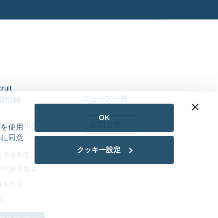
ruit
ニュース一覧
用情報
OK
お問合せ
イエスを知る
eを使用
用に同意
事を知る
クッキー設定
き方を知る
育体制を知る
員を知る
Q