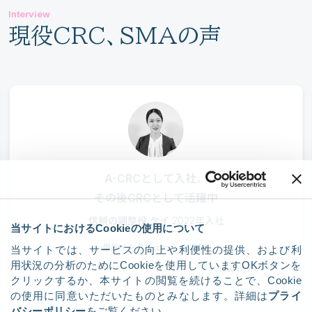
Interview
現役CRC、SMAの声
A-CRCとして入社、
その後CRCとして活躍中
信頼の調整役 ケイ
2022年入社
当サイトにおけるCookieの使用について
単独インタビュー
A-CRC
当サイトでは、サービスの向上や利便性の提供、および利
用状況の分析のためにCookieを使用していますOKボタンを
View more
クリックするか、本サイトの閲覧を続けることで、Cookie
の使用に同意いただいたものとみなします。詳細は
プライ
バシーポリシー
をご覧ください。