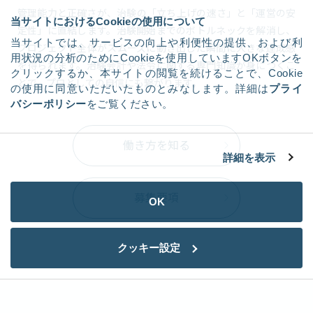
管理能力と正確さが、治験の「立ち上げの速さ」と「運営の安
当サイトにおけるCookieの使用について
定性」に直結します。治験開始までのボトルネックを解消し、
当サイトでは、サービスの向上や利便性の提供、および利
プロジェクト全体がスムーズに動き出した瞬間に大きな達成感
用状況の分析のためにCookieを使用していますOKボタンを
を得られます。治験会計や法令に関する専門知識が身につくこ
クリックするか、本サイトの閲覧を続けることで、Cookie
とで、プロとしての自信にも繋がります。
の使用に同意いただいたものとみなします。詳細は
プライ
バシーポリシー
をご覧ください。
働き方を知る
詳細を表示
募集要項
OK
クッキー設定