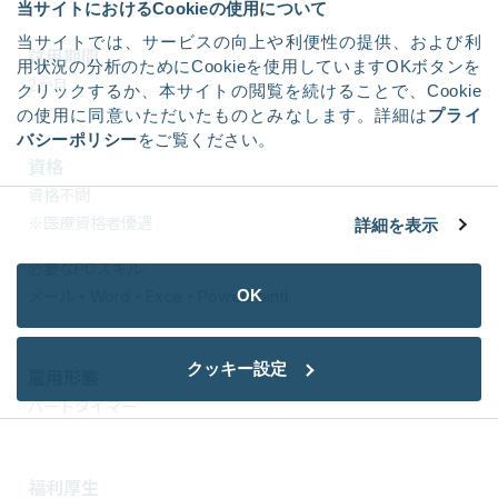
当サイトにおけるCookieの使用について
当サイトでは、サービスの向上や利便性の提供、および利
試用期間
用状況の分析のためにCookieを使用していますOKボタンを
2か月
クリックするか、本サイトの閲覧を続けることで、Cookie
の使用に同意いただいたものとみなします。詳細は
プライ
バシーポリシー
をご覧ください。
資格
資格不問
※医療資格者優遇
詳細を表示
必要なPCスキル:
OK
メール・Word・Exce・PowerPointl
クッキー設定
雇用形態
パートタイマー
福利厚生