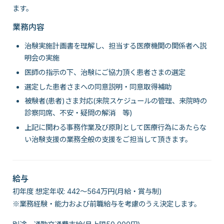
ます。
業務内容
治験実施計画書を理解し、担当する医療機関の関係者へ説
明会の実施
医師の指示の下、治験にご協力頂く患者さまの選定
選定した患者さまへの同意説明・同意取得補助
被験者(患者)さま対応(来院スケジュールの管理、来院時の
診察同席、不安・疑問の解消 等)
上記に関わる事務作業及び原則として医療行為にあたらな
い治験支援の業務全般の支援をご担当して頂きます。
給与
初年度 想定年収: 442～564万円(月給・賞与制)
※業務経験・能力および前職給与を考慮のうえ決定します。