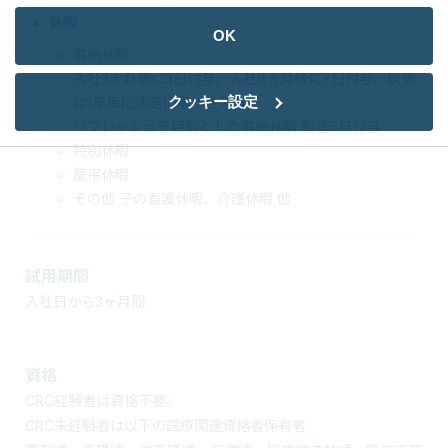
休暇
OK
有給休暇:
入社3ヵ月後に3日付与、入社6ヵ月後に7日付与、以後
クッキー設定
は1年毎に法定に基づき付与
リフレッシュを目的とした有給休暇 別途5日付与
特別休暇
慶弔休暇
その他 子の看護休暇、介護休暇 他
試用期間
入社日から3ヶ月間
資格
CRC経験者は資格不要。
CRC未経験者は以下の医療関連資格者保有者