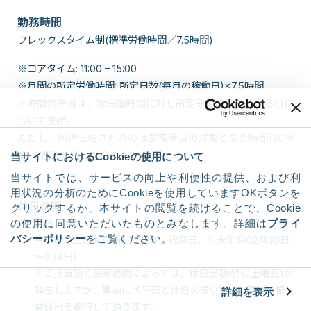
勤務時間
フレックスタイム制(標準労働時間／7.5時間)
※コアタイム: 11:00 – 15:00
※月間の所定労働時間: 所定日数(毎月の稼働日)×7.5時間
※時間外手当は、総労働時間に対し所定労働時間を超える分に
ついて支給。
ただし、別途支給されるのは業務手当の対象となる時間(30時
間)を超えた分となります。
当サイトにおけるCookieの使用について
当サイトでは、サービスの向上や利便性の提供、および利
用状況の分析のためにCookieを使用していますOKボタンを
休日休暇
クリックするか、本サイトの閲覧を続けることで、Cookie
休日
の使用に同意いただいたものとみなします。詳細は
プライ
バシーポリシー
をご覧ください。
完全週休二日制(土曜、日曜)、祝祭日、年末年始(12月30日
～1月4日)
※ご担当頂く医療機関によっては、休日出勤(特に土曜日)が
発生しますが、事前に他平日と休日を振り替えて頂き、振
詳細を表示
替休日を取得して頂きます。