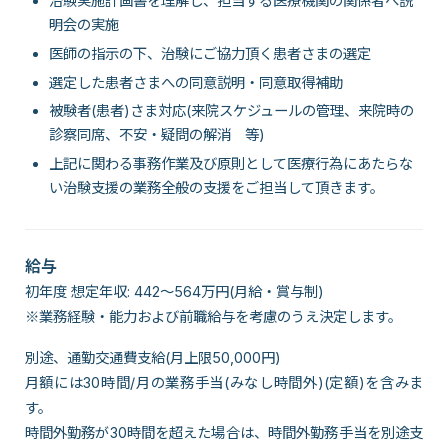
治験実施計画書を理解し、担当する医療機関の関係者へ説
明会の実施
医師の指示の下、治験にご協力頂く患者さまの選定
選定した患者さまへの同意説明・同意取得補助
被験者(患者)さま対応(来院スケジュールの管理、来院時の
診察同席、不安・疑問の解消 等)
上記に関わる事務作業及び原則として医療行為にあたらな
い治験支援の業務全般の支援をご担当して頂きます。
給与
初年度 想定年収: 442～564万円(月給・賞与制)
※業務経験・能力および前職給与を考慮のうえ決定します。
別途、通勤交通費支給(月上限50,000円)
月額には30時間/月の業務手当(みなし時間外)(定額)を含みま
す。
時間外勤務が30時間を超えた場合は、時間外勤務手当を別途支