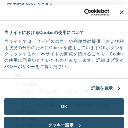
間)を超えた分となります。
休日休暇
当サイトにおけるCookieの使用について
休日
完全週休二日制(土曜、日曜)、祝祭日、年末年始(12月30日
当サイトでは、サービスの向上や利便性の提供、および利
～1月4日)
用状況の分析のためにCookieを使用していますOKボタンを
※ご担当頂く医療機関によっては、休日出勤(特に土曜日)が
クリックするか、本サイトの閲覧を続けることで、Cookie
の使用に同意いただいたものとみなします。詳細は
プライ
発生しますが、事前に他平日と休日を振り替えて頂き、振
バシーポリシー
をご覧ください。
替休日を取得して頂きます。
休暇
有給休暇:
詳細を表示
入社3ヵ月後に3日付与、入社6ヵ月後に7日付与、以後
は1年毎に法定に基づき付与
リフレッシュを目的とした有給休暇 別途5日付与
OK
特別休暇
慶弔休暇
クッキー設定
その他 子の看護休暇、介護休暇 他