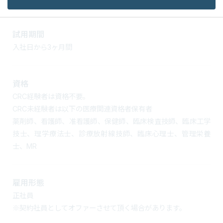
試用期間
入社日から3ヶ月間
資格
CRC経験者は資格不要。
CRC未経験者は以下の医療関連資格者保有者
薬剤師、看護師、准看護師、保健師、臨床検査技師、臨床工学
技士、理学療法士、診療放射線技師、臨床心理士、管理栄養
士、MR
雇用形態
正社員
※契約社員としてオファーさせて頂く場合があります。