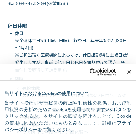
9時00分～17時30分(休憩1時間)
休日休暇
休日
完全週休二日制(土曜、日曜)、祝祭日、年末年始(12月30日
～1月4日)
※ご担当頂く医療機関によっては、休日出勤(特に土曜日)が
発生しますが、事前に他平日と休日を振り替えて頂き、振
替休日を取得して頂きます。
休暇
有給休暇:
当サイトにおけるCookieの使用について
入社3ヵ月後に3日付与、入社6ヵ月後に7日付与、以後
当サイトでは、サービスの向上や利便性の提供、および利
は1年毎に法定に基づき付与
用状況の分析のためにCookieを使用していますOKボタンを
リフレッシュを目的とした有給休暇 別途5日付与
クリックするか、本サイトの閲覧を続けることで、Cookie
特別休暇
の使用に同意いただいたものとみなします。詳細は
プライ
慶弔休暇
バシーポリシー
をご覧ください。
その他 子の看護休暇、介護休暇 他