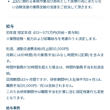
上記に関わる事務作業及び原則として医療行為にあたらな
い治験支援の業務全般の支援をご担当して頂きます。
給与
初年度 想定年収: 453～575万円(月給・賞与制)
※業務経験・能力および前職給与を考慮のうえ決定します。
別途、通勤交通費支給(月上限50,000円)
月額には30時間/月の業務手当(みなし時間外)(定額)を含みま
す。
時間外勤務が30時間を超えた場合は、時間外勤務手当を別途支
給。
試用期間は3ヶ月間ですが、研修期間中(入社後平均3ヶ月)は、
職務手当(20,000円／月)は支給されません。
このため研修期間中は職務手当を計算に含む固定残業代も変更
となります。
給与事例