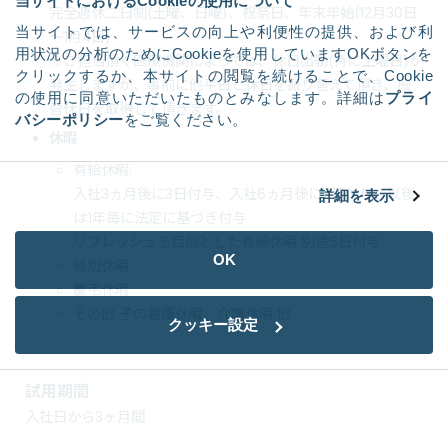
当サイトにおけるCookieの使用について
完全週休二日制(土曜、日曜)、祝祭日、年末年始(12月30日
当サイトでは、サービスの向上や利便性の提供、および利
～1月4日)
用状況の分析のためにCookieを使用していますOKボタンを
※ご担当頂く医療機関によっては、休日出勤(特に土曜日)が
クリックするか、本サイトの閲覧を続けることで、Cookie
発生しますが、事前に他平日と休日を振り替えて頂き、振
の使用に同意いただいたものとみなします。詳細は
プライ
替休日を取得して頂きます。
バシーポリシー
をご覧ください。
休暇
有給休暇:
入社3ヵ月後に3日付与、入社6ヵ月後に7日付与、以後
詳細を表示
は1年毎に法定に基づき付与
リフレッシュを目的とした有給休暇 別途5日付与
OK
特別休暇
慶弔休暇
その他 子の看護休暇、介護休暇 他
クッキー設定
試用期間
入社日から3ヶ月間