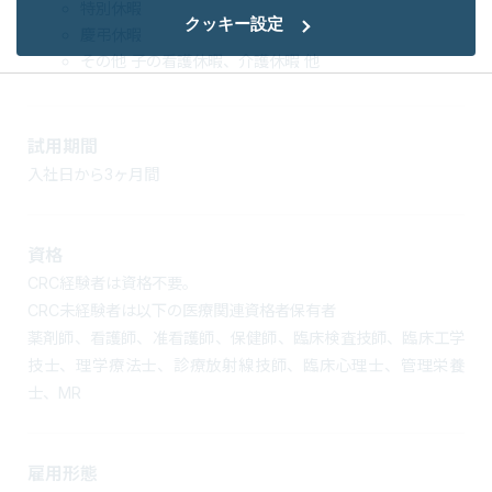
特別休暇
クッキー設定
慶弔休暇
その他 子の看護休暇、介護休暇 他
試用期間
入社日から3ヶ月間
資格
CRC経験者は資格不要。
CRC未経験者は以下の医療関連資格者保有者
薬剤師、看護師、准看護師、保健師、臨床検査技師、臨床工学
技士、理学療法士、診療放射線技師、臨床心理士、管理栄養
士、MR
雇用形態