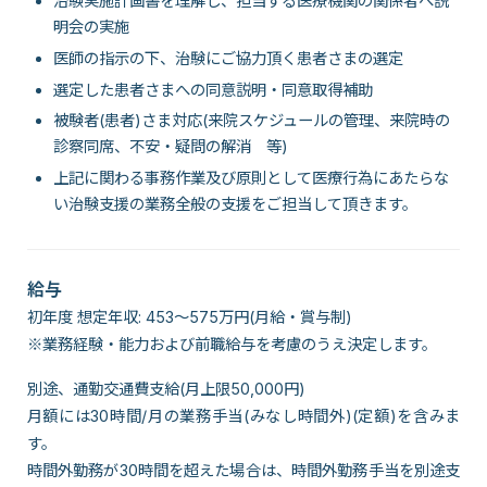
治験実施計画書を理解し、担当する医療機関の関係者へ説
明会の実施
医師の指示の下、治験にご協力頂く患者さまの選定
選定した患者さまへの同意説明・同意取得補助
被験者(患者)さま対応(来院スケジュールの管理、来院時の
診察同席、不安・疑問の解消 等)
上記に関わる事務作業及び原則として医療行為にあたらな
い治験支援の業務全般の支援をご担当して頂きます。
給与
初年度 想定年収: 453～575万円(月給・賞与制)
※業務経験・能力および前職給与を考慮のうえ決定します。
別途、通勤交通費支給(月上限50,000円)
月額には30時間/月の業務手当(みなし時間外)(定額)を含みま
す。
時間外勤務が30時間を超えた場合は、時間外勤務手当を別途支