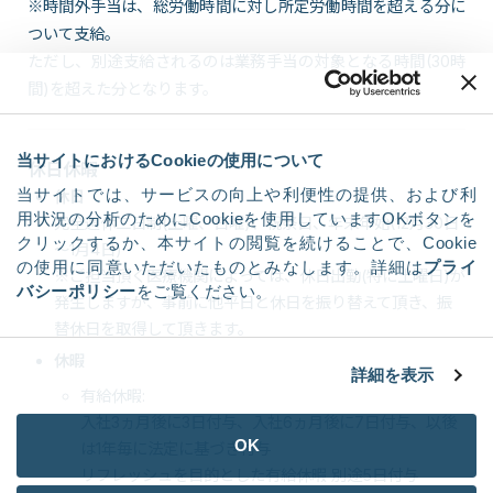
※時間外手当は、総労働時間に対し所定労働時間を超える分に
ついて支給。
ただし、別途支給されるのは業務手当の対象となる時間(30時
間)を超えた分となります。
当サイトにおけるCookieの使用について
休日休暇
当サイトでは、サービスの向上や利便性の提供、および利
休日
用状況の分析のためにCookieを使用していますOKボタンを
完全週休二日制(土曜、日曜)、祝祭日、年末年始(12月30日
クリックするか、本サイトの閲覧を続けることで、Cookie
～1月4日)
の使用に同意いただいたものとみなします。詳細は
プライ
※ご担当頂く医療機関によっては、休日出勤(特に土曜日)が
バシーポリシー
をご覧ください。
発生しますが、事前に他平日と休日を振り替えて頂き、振
替休日を取得して頂きます。
休暇
詳細を表示
有給休暇:
入社3ヵ月後に3日付与、入社6ヵ月後に7日付与、以後
OK
は1年毎に法定に基づき付与
リフレッシュを目的とした有給休暇 別途5日付与