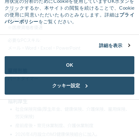
用状況の分析のためにCookieを使用していますOKボタンを
クリックするか、本サイトの閲覧を続けることで、Cookie
資格
の使用に同意いただいたものとみなします。詳細は
プライ
資格不問
バシーポリシー
をご覧ください。
※医療資格者優遇
必要なPCスキル:
詳細を表示
メール・Word・Excel・PowerPoint
OK
雇用形態
パートタイマー
クッキー設定
福利厚生
社会保険完備(厚生年金、健康保険、介護保険、雇用保険、
労災保険)
産前産後・育児休業制度、介護休業制度
2026年4月設立のM3健康保険組合に加入。