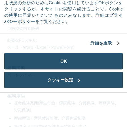
用状況の分析のためにCookieを使用していますOKボタンを
クリックするか、本サイトの閲覧を続けることで、Cookie
資格
の使用に同意いただいたものとみなします。詳細は
プライ
資格不問
バシーポリシー
をご覧ください。
※医療資格者優遇
必要なPCスキル:
詳細を表示
メール・Word・Excel・PowerPoint
OK
雇用形態
パートタイマー
クッキー設定
福利厚生
社会保険完備(厚生年金、健康保険、介護保険、雇用保険、
労災保険)
産前産後・育児休業制度、介護休業制度
2026年4月設立のM3健康保険組合に加入。