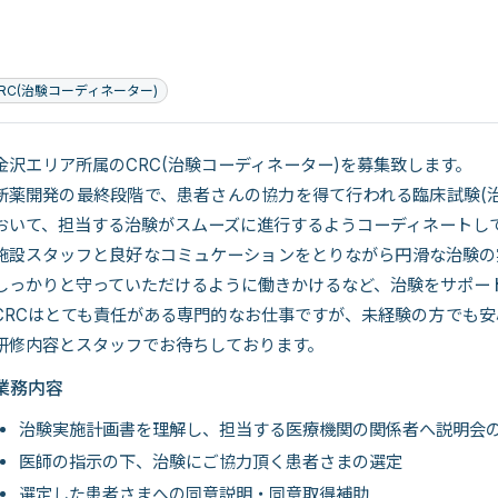
RC(治験コーディネーター)
金沢エリア所属のCRC(治験コーディネーター)を募集致します。
新薬開発の最終段階で、患者さんの協力を得て行われる臨床試験(
おいて、担当する治験がスムーズに進行するようコーディネートし
施設スタッフと良好なコミュケーションをとりながら円滑な治験の
しっかりと守っていただけるように働きかけるなど、治験をサポー
CRCはとても責任がある専門的なお仕事ですが、未経験の方でも
研修内容とスタッフでお待ちしております。
業務内容
治験実施計画書を理解し、担当する医療機関の関係者へ説明会
医師の指示の下、治験にご協力頂く患者さまの選定
選定した患者さまへの同意説明・同意取得補助