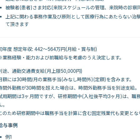
被験者(患者)さま対応(来院スケジュールの管理、来院時の診察
上記に関わる事務作業及び原則として医療行為にあたらない治
て頂きます
初年度 想定年収: 442～564万円(月給・賞与制)
※業務経験・能力および前職給与を考慮のうえ決定します。
別途、通勤交通費支給(月上限50,000円)
月額には30時間/月の業務手当(みなし時間外)(定額)を含みます。
時間外勤務が30時間を超えた場合は、時間外勤務手当を別途支給。
試用期間は3ヶ月間ですが、研修期間中(入社後平均3ヶ月)は、職務手当
ん。
このため研修期間中は職務手当を計算に含む固定残業代も変更とな
給与事例
例1