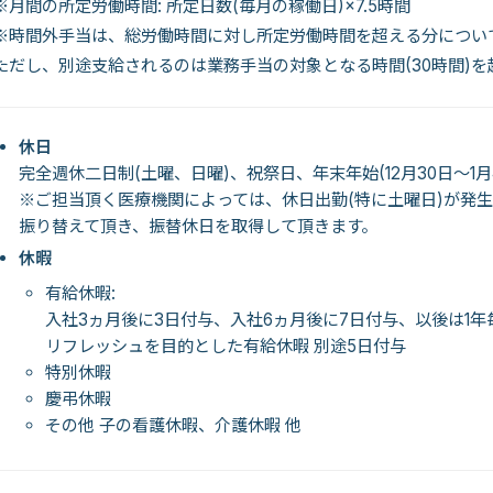
※月間の所定労働時間: 所定日数(毎月の稼働日)×7.5時間
※時間外手当は、総労働時間に対し所定労働時間を超える分につい
ただし、別途支給されるのは業務手当の対象となる時間(30時間)
休日
完全週休二日制(土曜、日曜)、祝祭日、年末年始(12月30日～1月
※ご担当頂く医療機関によっては、休日出勤(特に土曜日)が発
振り替えて頂き、振替休日を取得して頂きます。
休暇
有給休暇:
入社3ヵ月後に3日付与、入社6ヵ月後に7日付与、以後は1
リフレッシュを目的とした有給休暇 別途5日付与
特別休暇
慶弔休暇
その他 子の看護休暇、介護休暇 他