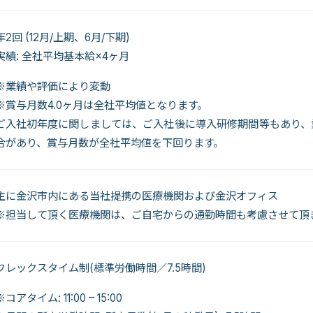
年2回 (12月/上期、6月/下期)
実績: 全社平均基本給×4ヶ月
※業績や評価により変動
※賞与月数4.0ヶ月は全社平均値となります。
ご入社初年度に関しましては、ご入社後に導入研修期間等もあり、
合があり、賞与月数が全社平均値を下回ります。
主に金沢市内にある当社提携の医療機関および金沢オフィス
※担当して頂く医療機関は、ご自宅からの通勤時間も考慮させて頂
フレックスタイム制(標準労働時間／7.5時間)
※コアタイム: 11:00 – 15:00