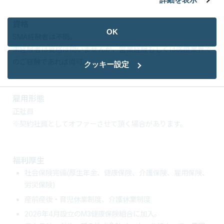
資格
OK
SMA経験者は不問。
未経験者は資格は問いませんが、営業経験もしくは医療業界で
のご経験であれば尚可。
クッキー設定
雇用形態
正社員
※契約社員としてオファーさせて頂く場合があります。
福利厚生
社会保険完備(厚生年金、健康保険、介護保険、雇用保険、
労災保険)
産前産後・育児休業制度、介護休業制度
2026年4月設立のM3健康保険組合に加入。