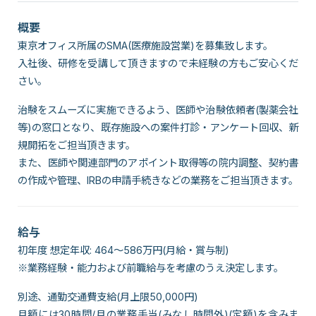
概要
東京オフィス所属のSMA(医療施設営業)を募集致します。
入社後、研修を受講して頂きますので未経験の方もご安心くだ
さい。
治験をスムーズに実施できるよう、医師や治験依頼者(製薬会社
等)の窓口となり、既存施設への案件打診・アンケート回収、新
規開拓をご担当頂きます。
また、医師や関連部門のアポイント取得等の院内調整、契約書
の作成や管理、IRBの申請手続きなどの業務をご担当頂きます。
給与
初年度 想定年収: 464～586万円(月給・賞与制)
※業務経験・能力および前職給与を考慮のうえ決定します。
別途、通勤交通費支給(月上限50,000円)
月額には30時間/月の業務手当(みなし時間外)(定額)を含みま