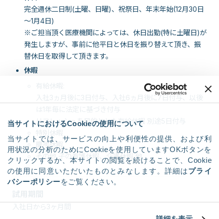
完全週休二日制(土曜、日曜)、祝祭日、年末年始(12月30日
～1月4日)
※ご担当頂く医療機関によっては、休日出勤(特に土曜日)が
発生しますが、事前に他平日と休日を振り替えて頂き、振
替休日を取得して頂きます。
休暇
有給休暇:
入社3ヵ月後に3日付与、入社6ヵ月後に7日付与、以後
は1年毎に法定に基づき付与
リフレッシュを目的とした有給休暇 別途5日付与
当サイトにおけるCookieの使用について
特別休暇
当サイトでは、サービスの向上や利便性の提供、および利
慶弔休暇
用状況の分析のためにCookieを使用していますOKボタンを
その他 子の看護休暇、介護休暇 他
クリックするか、本サイトの閲覧を続けることで、Cookie
の使用に同意いただいたものとみなします。詳細は
プライ
バシーポリシー
をご覧ください。
試用期間
入社日から3ヶ月間
詳細を表示