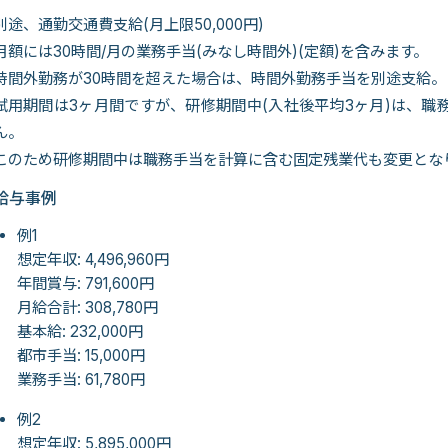
別途、通勤交通費支給(月上限50,000円)
月額には30時間/月の業務手当(みなし時間外)(定額)を含みます。
時間外勤務が30時間を超えた場合は、時間外勤務手当を別途支給。
試用期間は3ヶ月間ですが、研修期間中(入社後平均3ヶ月)は、職務手当
ん。
このため研修期間中は職務手当を計算に含む固定残業代も変更とな
給与事例
例1
想定年収: 4,496,960円
年間賞与: 791,600円
月給合計: 308,780円
基本給: 232,000円
都市手当: 15,000円
業務手当: 61,780円
例2
想定年収: 5,895,000円