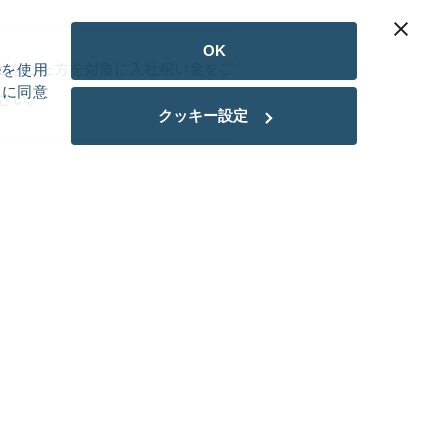
OK
となった方を対象に入社祝い金をご
eを使用
用に同意
さい。
クッキー設定