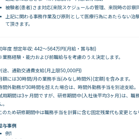
被験者(患者)さま対応(来院スケジュールの管理、来院時の診察
上記に関わる事務作業及び原則として医療行為にあたらない治
て頂きます。
初年度 想定年収: 442～564万円(月給・賞与制)
※業務経験・能力および前職給与を考慮のうえ決定します。
別途、通勤交通費支給(月上限50,000円)
月額には30時間/月の業務手当(みなし時間外)(定額)を含みます。
時間外勤務が30時間を超えた場合は、時間外勤務手当を別途支給。
試用期間は3ヶ月間ですが、研修期間中(入社後平均3ヶ月)は、職務手当
ん。
このため研修期間中は職務手当を計算に含む固定残業代も変更とな
給与事例
例1