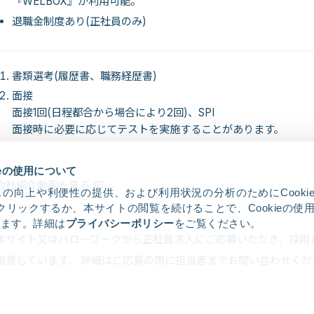
『WELBOX』が利用可能。
退職金制度あり(正社員のみ)
書類選考(履歴書、職務経歴書)
面接
面接1回(日程都合から場合により2回)、SPI
面接時に必要に応じてテストを実施することがあります。
ieの使用について
会社紹介動画を見る
の向上や利便性の提供、および利用状況の分析のためにCooki
クリックするか、本サイトの閲覧を続けることで、Cookieの使
します。詳細は
プライバシーポリシー
をご覧ください。
本サイト又はハローワークから正社員求人にご応募いただき、採用
用意しています。 詳細はご応募の際に担当者までお問い合わせくだ