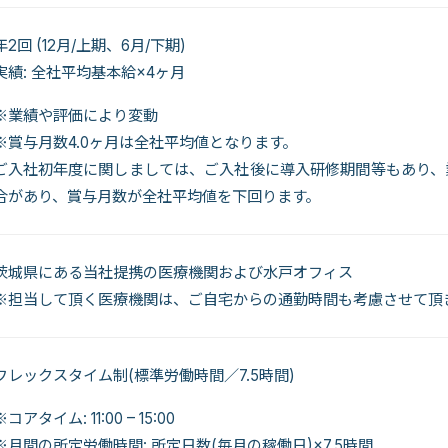
年2回 (12月/上期、6月/下期)
実績: 全社平均基本給×4ヶ月
※業績や評価により変動
※賞与月数4.0ヶ月は全社平均値となります。
ご入社初年度に関しましては、ご入社後に導入研修期間等もあり、
合があり、賞与月数が全社平均値を下回ります。
茨城県にある当社提携の医療機関および水戸オフィス
※担当して頂く医療機関は、ご自宅からの通勤時間も考慮させて頂
フレックスタイム制(標準労働時間／7.5時間)
※コアタイム: 11:00 – 15:00
※月間の所定労働時間: 所定日数(毎月の稼働日)×7.5時間