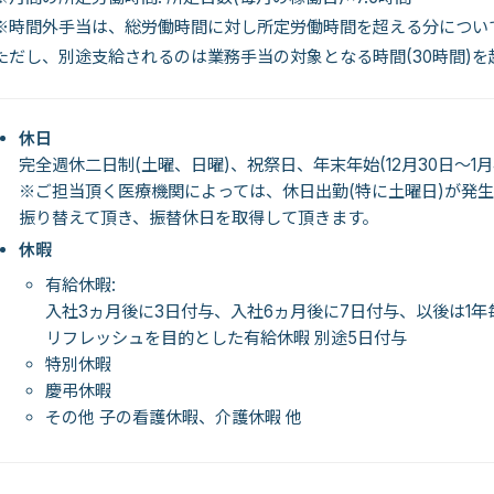
※時間外手当は、総労働時間に対し所定労働時間を超える分につい
ただし、別途支給されるのは業務手当の対象となる時間(30時間)
休日
完全週休二日制(土曜、日曜)、祝祭日、年末年始(12月30日～1月
※ご担当頂く医療機関によっては、休日出勤(特に土曜日)が発
振り替えて頂き、振替休日を取得して頂きます。
休暇
有給休暇:
入社3ヵ月後に3日付与、入社6ヵ月後に7日付与、以後は1
リフレッシュを目的とした有給休暇 別途5日付与
特別休暇
慶弔休暇
その他 子の看護休暇、介護休暇 他