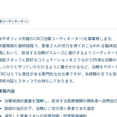
治験コーディネーター)
水戸オフィス所属のCRC(治験コーディネーター)を募集致します。
新薬開発の最終段階で、患者さんの協力を得ておこなわれる臨床試
関において、担当する治験がスムーズに進行するようコーディネー
施設スタッフと良好なコミュケーションをとりながら円滑な治験の
しっかりと守っていただけるように働きかけるなど、治験をサポー
CRCはとても責任がある専門的なお仕事ですが、未経験の方でも
研修内容とスタッフでお待ちしております。
業務内容
治験実施計画書を理解し、担当する医療機関の関係者へ説明会
医師の指示の下、治験にご協力頂く患者さまの選定
選定した患者さまへの同意説明・同意取得補助