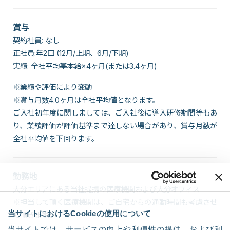
賞与
契約社員: なし
正社員:年2回 (12月/上期、6月/下期)
実績: 全社平均基本給×4ヶ月(または3.4ヶ月)
※業績や評価により変動
※賞与月数4.0ヶ月は全社平均値となります。
ご入社初年度に関しましては、ご入社後に導入研修期間等もあ
り、業績評価が評価基準まで達しない場合があり、賞与月数が
全社平均値を下回ります。
勤務地
大分エリアにある当社提携の医療機関および大分オフィス
※担当して頂く医療機関は、ご自宅からの通勤時間も考慮させ
当サイトにおけるCookieの使用について
て頂きます。
当サイトでは、サービスの向上や利便性の提供、および利