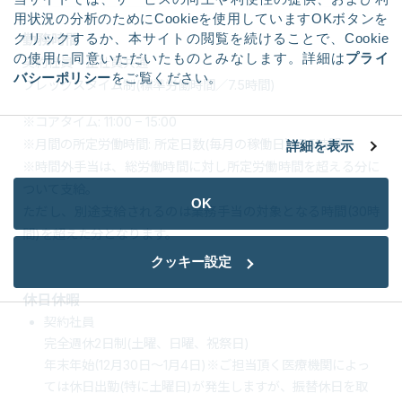
用状況の分析のためにCookieを使用していますOKボタンを
クリックするか、本サイトの閲覧を続けることで、Cookie
勤務時間
の使用に同意いただいたものとみなします。詳細は
プライ
契約社員・正社員共通
バシーポリシー
をご覧ください。
フレックスタイム制(標準労働時間／7.5時間)
※コアタイム: 11:00 – 15:00
※月間の所定労働時間: 所定日数(毎月の稼働日)×7.5時間
詳細を表示
※時間外手当は、総労働時間に対し所定労働時間を超える分に
ついて支給。
OK
ただし、別途支給されるのは業務手当の対象となる時間(30時
間)を超えた分となります。
クッキー設定
休日休暇
契約社員
完全週休2日制(土曜、日曜、祝祭日)
年末年始(12月30日～1月4日)※ご担当頂く医療機関によっ
ては休日出勤(特に土曜日)が発生しますが、振替休日を取