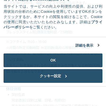
※入社後の研修は、福岡オフィスで受講いただきます。
当サイトでは、サービスの向上や利便性の提供、および利
用状況の分析のためにCookieを使用していますOKボタンを
クリックするか、本サイトの閲覧を続けることで、Cookie
勤務時間
の使用に同意いただいたものとみなします。詳細は
プライ
契約社員・正社員共通
バシーポリシー
をご覧ください。
フレックスタイム制(標準労働時間／7.5時間)
※コアタイム: 11:00 – 15:00
詳細を表示
※月間の所定労働時間: 所定日数(毎月の稼働日)×7.5時間
※時間外手当は、総労働時間に対し所定労働時間を超える分に
ついて支給。
OK
ただし、別途支給されるのは業務手当の対象となる時間(30時
間)を超えた分となります。
クッキー設定
休日休暇
契約社員
完全週休2日制(土曜、日曜、祝祭日)
年末年始(12月30日～1月4日)※ご担当頂く医療機関によっ