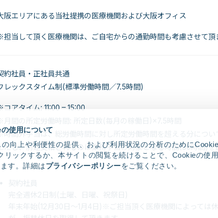
大阪エリアにある当社提携の医療機関および大阪オフィス
※担当して頂く医療機関は、ご自宅からの通勤時間も考慮させて頂
契約社員・正社員共通
フレックスタイム制(標準労働時間／7.5時間)
※コアタイム: 11:00 – 15:00
※月間の所定労働時間: 所定日数(毎月の稼働日)×7.5時間
ieの使用について
※時間外手当は、総労働時間に対し所定労働時間を超える分につい
の向上や利便性の提供、および利用状況の分析のためにCooki
ただし、別途支給されるのは業務手当の対象となる時間(30時間)
クリックするか、本サイトの閲覧を続けることで、Cookieの使
します。詳細は
プライバシーポリシー
をご覧ください。
契約社員
完全週休2日制(土曜、日曜、祝祭日)
年末年始(12月30日～1月4日)※ご担当頂く医療機関によっては