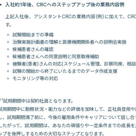
入社約1年後、CRCへのステップアップ後の業務内容例
上記入社後、アシスタントCRCの業務内容(例)に加えて、C
す。
試験開始までの準備
治験実施計画書の理解と医療機関関係者への説明会実施
候補患者さんの確認
候補患者さんへの同意説明と同意取得補助
被験者(患者)さんの対応(スケジュール管理、診察同席、相談
試験の開始から終了にいたるまでのデータ作成支援
モニタリング等の対応
※1
試用期間中は契約社員となります。
試用期間中に勤務状況・能力などの評価を加味して、正社員登用や
し、試用期間満了前に、今後の雇用条件やキャリアについて話し合
したがって、試用期間は、あなたの頑張りや一定条件までの成長を
ップを後押しするための大切なステップとなります。