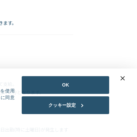
きます。
て支給。
OK
eを使用
を超えた分となります。
用に同意
クッキー設定
休日出勤(特に土曜日)が発生します