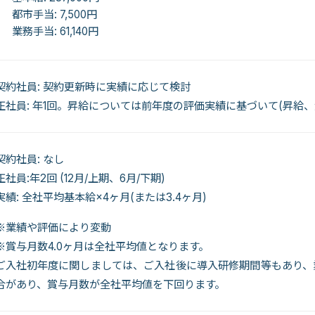
都市手当: 7,500円
業務手当: 61,140円
契約社員: 契約更新時に実績に応じて検討
正社員: 年1回。昇給については前年度の評価実績に基づいて(昇給、
契約社員: なし
正社員:年2回 (12月/上期、6月/下期)
実績: 全社平均基本給×4ヶ月(または3.4ヶ月)
※業績や評価により変動
※賞与月数4.0ヶ月は全社平均値となります。
ご入社初年度に関しましては、ご入社後に導入研修期間等もあり、
合があり、賞与月数が全社平均値を下回ります。