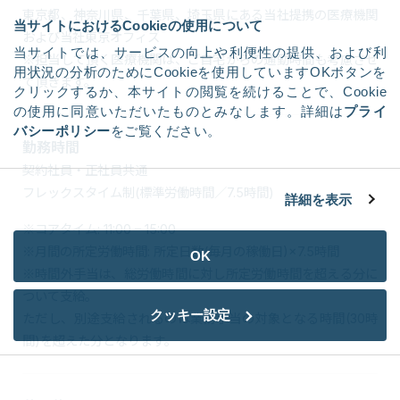
東京都、神奈川県、千葉県、埼玉県にある当社提携の医療機関
当サイトにおけるCookieの使用について
および当社東京オフィス
当サイトでは、サービスの向上や利便性の提供、および利
※担当して頂く医療機関は、ご自宅からの通勤時間も考慮させ
用状況の分析のためにCookieを使用していますOKボタンを
て頂きます。
クリックするか、本サイトの閲覧を続けることで、Cookie
の使用に同意いただいたものとみなします。詳細は
プライ
バシーポリシー
をご覧ください。
勤務時間
契約社員・正社員共通
フレックスタイム制(標準労働時間／7.5時間)
詳細を表示
※コアタイム: 11:00 – 15:00
※月間の所定労働時間: 所定日数(毎月の稼働日)×7.5時間
OK
※時間外手当は、総労働時間に対し所定労働時間を超える分に
ついて支給。
クッキー設定
ただし、別途支給されるのは業務手当の対象となる時間(30時
間)を超えた分となります。